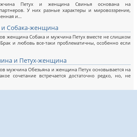
мужчина Петух и женщина Свинья основана на
артнеров. У них разные характеры и мировоззрение,
венная и…
 и Собака-женщина
ов женщина Собака и мужчина Петух вместе не слишком
Брак и любовь все-таки проблематичны, особенно если
ина и Петух-женщина
ов мужчина Обезьяна и женщина Петух основывается на
акое сочетание встречается достаточно редко, но, не
012 - 2022 |
Заявление об ответственности
| При копировании материалов активная