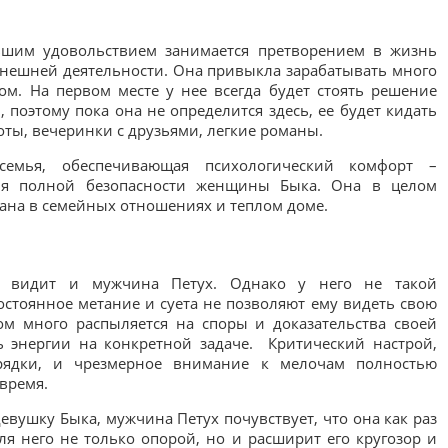
ьшим удовольствием занимается претворением в жизнь
 внешней деятельности. Она привыкла зарабатывать много
м. На первом месте у нее всегда будет стоять решение
 поэтому пока она не определится здесь, ее будет кидать
боты, вечеринки с друзьями, легкие романы.
емья, обеспечивающая психологический комфорт –
ия полной безопасности женщины Быка. Она в целом
вана в семейных отношениях и теплом доме.
ь видит и мужчина Петух. Однако у него не такой
стоянное метание и суета не позволяют ему видеть свою
м много распыляется на споры и доказательства своей
ь энергии на конкретной задаче. Критический настрой,
орядки, и чрезмерное внимание к мелочам полностью
время.
евушку Быка, мужчина Петух почувствует, что она как раз
для него не только опорой, но и расширит его кругозор и