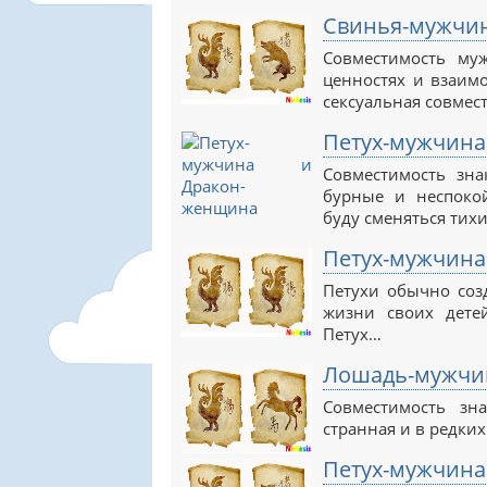
Свинья-мужчин
Совместимость му
ценностях и взаимо
сексуальная совмес
Петух-мужчина
Совместимость зн
бурные и неспоко
буду сменяться тих
Петух-мужчина
Петухи обычно соз
жизни своих дете
Петух…
Лошадь-мужчи
Совместимость з
странная и в редких
Петух-мужчина