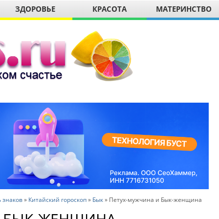
ЗДОРОВЬЕ
КРАСОТА
МАТЕРИНСТВО
 знаков
»
Китайский гороскоп
»
Бык
»
Петух-мужчина и Бык-женщина
И БЫК-ЖЕНЩИНА