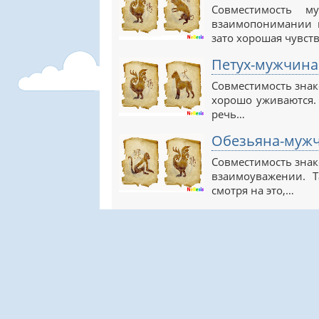
Совместимость 
взаимопонимании п
зато хорошая чувст
Петух-мужчина
Совместимость знак
хорошо уживаются. 
речь…
Обезьяна-мужч
Совместимость знак
взаимоуважении. Т
смотря на это,…
NeBesis.ru © 2