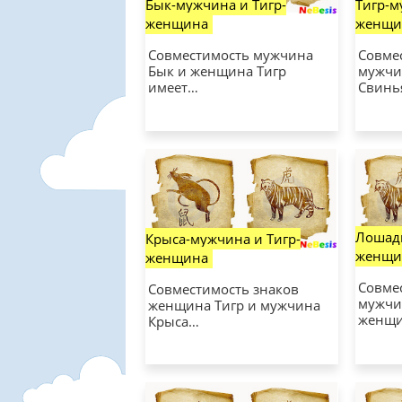
Тигр-м
Бык-мужчина и Тигр-
женщи
женщина
Совме
Совместимость мужчина
мужчи
Бык и женщина Тигр
Свинь
имеет…
Лошадь
Крыса-мужчина и Тигр-
женщи
женщина
Совме
Совместимость знаков
мужчи
женщина Тигр и мужчина
женщи
Крыса…