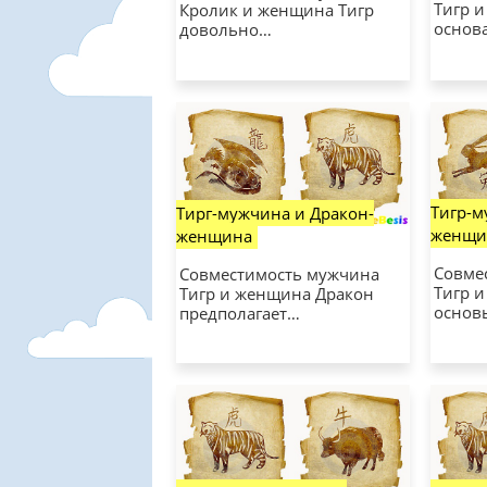
Тигр 
Кролик и женщина Тигр
основ
довольно…
Тигр-м
Тирг-мужчина и Дракон-
женщи
женщина
Совме
Совместимость мужчина
Тигр 
Тигр и женщина Дракон
основ
предполагает…