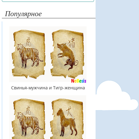
Популярное
Свинья-мужчина и Тигр-женщина