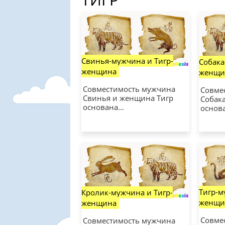
Свинья-мужчина и Тигр-
Собака
женщина
женщи
Совместимость мужчина
Совме
Свинья и женщина Тигр
Собак
основана…
основ
Тигр-м
Кролик-мужчина и Тигр-
женщи
женщина
Совме
Совместимость мужчина