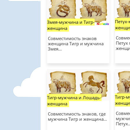
Петух-
Змея-мужчина и Тигр-
женщи
женщина
Совме
Совместимость знаков
Петух
женщина Тигр и мужчина
женщ
Змея…
Тигр-м
Тигр-мужчина и Лошадь-
женщи
женщина
Совме
Совместимость знаков, где
мужчи
мужчина Тигр и женщина…
Петух