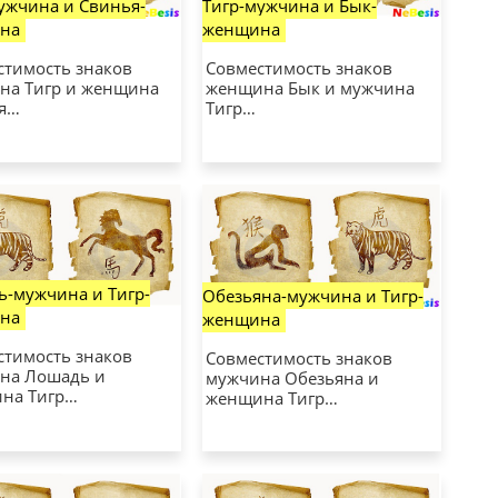
ужчина и Свинья-
Тигр-мужчина и Бык-
на
женщина
стимость знаков
Совместимость знаков
на Тигр и женщина
женщина Бык и мужчина
я…
Тигр…
-мужчина и Тигр-
Обезьяна-мужчина и Тигр-
на
женщина
стимость знаков
Совместимость знаков
на Лошадь и
мужчина Обезьяна и
на Тигр…
женщина Тигр…