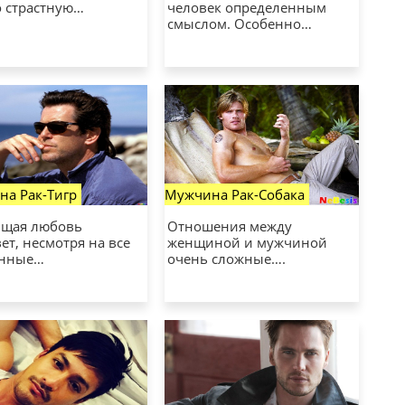
о страстную…
человек определенным
смыслом. Особенно…
а Рак-Тигр
Мужчина Рак-Собака
ящая любовь
Отношения между
т, несмотря на все
женщиной и мужчиной
нные…
очень сложные….