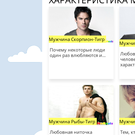
Мужчина Скорпион-Тигр
Мужчи
Почему некоторые люди
Любов
один раз влюбляются и…
челове
харак
Мужчина Рыбы-Тигр
Мужчи
Любовная ниточка
Тем, к