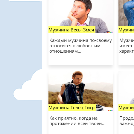
Мужчина Весы-Змея
Мужчи
Каждый мужчина по-своему
Мужчи
относится к любовным
имеет
отношениям….
харак
Мужчина Телец-Тигр
Мужчин
Как приятно, когда на
Продо
протяжении всей твоей…
важно