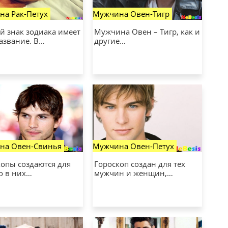
а Рак-Петух
Мужчина Овен-Тигр
й знак зодиака имеет
Мужчина Овен – Тигр, как и
азвание. В…
другие…
на Овен-Свинья
Мужчина Овен-Петух
копы создаются для
Гороскоп создан для тех
то в них…
мужчин и женщин,…