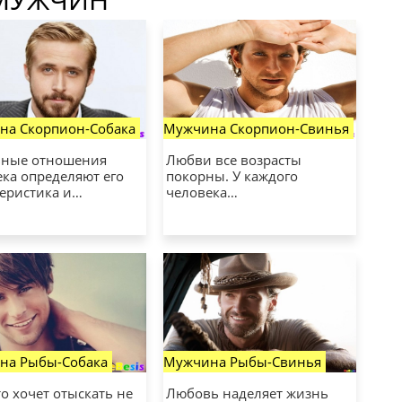
на Скорпион-Собака
Мужчина Скорпион-Свинья
ные отношения
Любви все возрасты
ка определяют его
покорны. У каждого
теристика и…
человека…
на Рыбы-Собака
Мужчина Рыбы-Свинья
то хочет отыскать не
Любовь наделяет жизнь