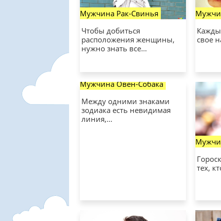
Мужчина Рак-Свинья
Мужчин
Чтобы добиться
Кажды
расположения женщины,
свое н
нужно знать все…
Мужчина Овен-Собака
Между одними знаками
зодиака есть невидимая
линия,…
Мужчи
Горос
тех, к