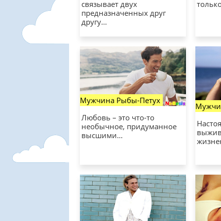
связывает двух
тольк
предназначенных друг
другу…
Мужчина Рыбы-Петух
Мужчин
Любовь – это что-то
Насто
необычное, придуманное
выживе
высшими…
жизне