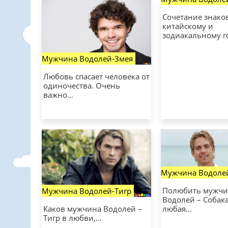
Сочетание знако
китайскому и
зодиакальному г
Мужчина Водолей-Змея
Любовь спасает человека от
одиночества. Очень
важно…
Мужчина Водоле
Полюбить мужчи
Мужчина Водолей-Тигр
Водолей – Собак
любая…
Каков мужчина Водолей –
Тигр в любви,…