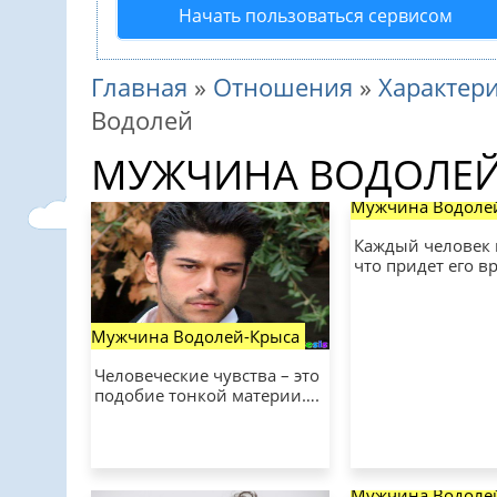
Начать пользоваться сервисом
Главная
»
Отношения
»
Характер
Водолей
МУЖЧИНА ВОДОЛЕ
Мужчина Водоле
Каждый человек 
что придет его в
Мужчина Водолей-Крыса
Человеческие чувства – это
подобие тонкой материи….
Мужчина Водоле