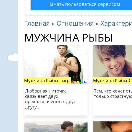
Начать пользоваться сервисом
Главная
»
Отношения
»
Характер
МУЖЧИНА РЫБЫ
Мужчина Рыбы-Тигр
Мужчина Рыбы-С
Любовная ниточка
Тем, кто хочет от
связывает двух
только страстну
предназначенных друг
другу…