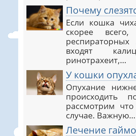
Почему слезятс
Если кошка чиха
скорее всего
респираторных 
входят калиц
ринотрахеит,…
У кошки опухл
Опухание нижн
происходить 
рассмотрим что
случае. Важную…
Лечение гаймо