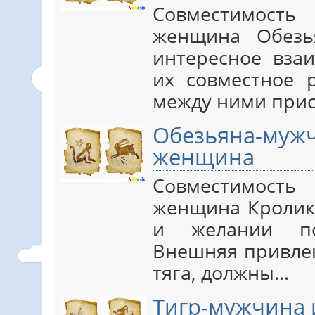
Совместимос
женщина Обезь
интересное вза
их совместное р
между ними прис
Обезьяна-м
женщина
Совместимост
женщина Кролик
и желании по
Внешняя привлек
тяга, должны…
Тигр-мужчина 