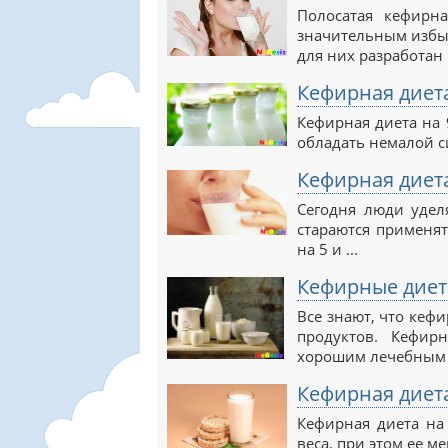
Полосатая кефирн
значительным избыт
для них разработан .
Кефирная диета
Кефирная диета на 
обладать немалой си
Кефирная диета
Сегодня люди удел
стараются применят
на 5 и ...
Кефирные диет
Все знают, что кеф
продуктов. Кефир
хорошим лечебным .
Кефирная диета
Кефирная диета на
веса, при этом ее ме