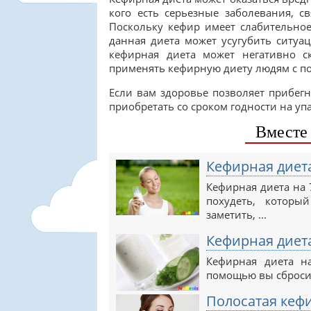
кого есть серьезные заболевания, 
Поскольку кефир имеет слабительное
данная диета может усугубить ситуац
кефирная диета может негативно ск
применять кефирную диету людям с п
Если вам здоровье позволяет прибег
приобретать со сроком годности на упа
Вместе 
Кефирная диета
Кефирная диета на 
похудеть, которы
заметить, ...
Кефирная диета
Кефирная диета н
помощью вы сбросит
Полосатая кеф