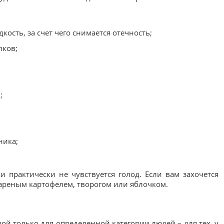
сть, за счет чего снимается отечность;
лков;
;
ника;
 практически не чувствуется голод. Если вам захочется
вареным картофелем, творогом или яблочком.
ой только для определенной категории людей – для тех, у