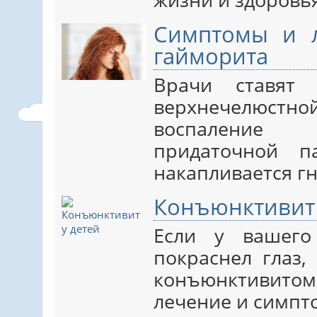
Симптомы и л
гайморита
Врачи ставят 
верхнечелюстно
воспаление
придаточной п
накапливается гно
Конъюнктивит 
Если у вашего
покраснел глаз,
конъюнктивито
лечение и симпто