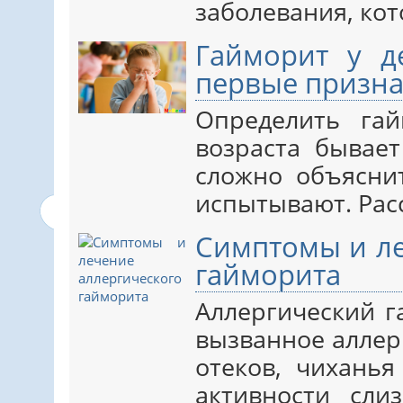
заболевания, кото
Гайморит у д
первые призн
Определить га
возраста бывает
сложно объясни
испытывают. Рас
Симптомы и ле
гайморита
Аллергический г
вызванное аллер
отеков, чихань
активности сли