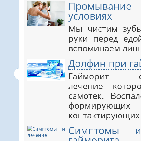
Промывание
условиях
Мы чистим зубы
руки перед едо
вспоминаем лишь 
Долфин при г
Гайморит – се
лечение котор
самотек. Воспа
формирую
контактирующих с
Симптомы и
гайморита