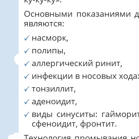
Основными показаниями д
являются:
насморк,
полипы,
аллергический ринит,
инфекции в носовых хода
тонзиллит,
аденоидит,
виды синуситы: гайморит
сфеноидит, фронтит.
Технология промывания н