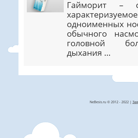
Гайморит – се
характериз
одноименных нос
обычного насм
головной бол
дыхания ...
NeBesis.ru © 2012 - 2022 |
Зая