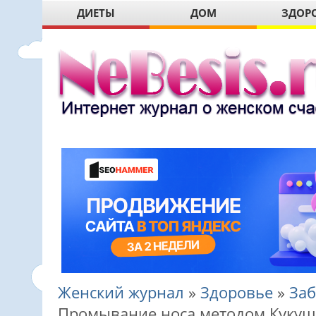
ДИЕТЫ
ДОМ
ЗДОР
Женский журнал
»
Здоровье
»
За
Промывание носа методом Кукуш