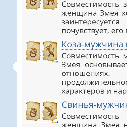
Совместимость 
женщина Змея х
заинтересует
почувствует, его
Коза-мужчина
Совместимость 
Змея основывае
отношени
продолжительнос
характеров и на
Свинья-мужчи
Совместимос
женщина Змея н