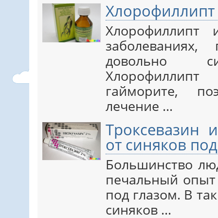
Хлорофиллипт 
Хлорофиллипт 
заболеваниях,
довольно си
Хлорофиллип
гайморите, по
лечение ...
Троксевазин 
от синяков под
Большинство лю
печальный опыт 
под глазом. В та
синяков ...