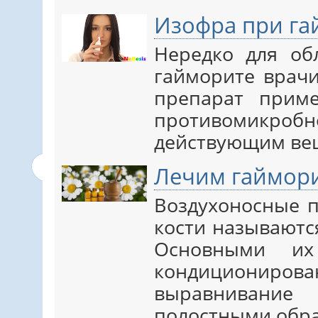
Изофра при га
Нередко для об
гайморите врачи
препарат прим
противомикроб
действующим вещ
Лечим гаймор
Воздухоносные п
кости называютс
Основными их
кондициони
выравниван
полостными обра