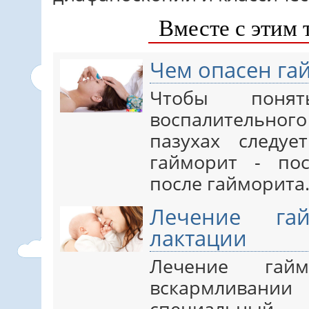
Вместе с этим 
Чем опасен га
Чтобы понят
воспалительно
пазухах следу
гайморит - по
после гайморита.
Лечение га
лактации
Лечение гай
вскармлива
специальный 