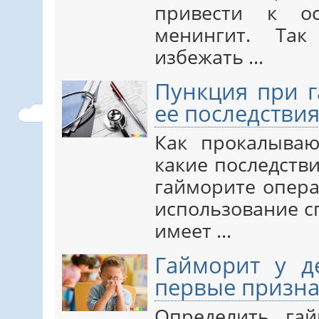
привести к о
менингит. Так
избежать ...
Пункция при г
ее последстви
Как прокалыва
какие последств
гайморите опера
использование с
имеет ...
Гайморит у д
первые призн
Определить га