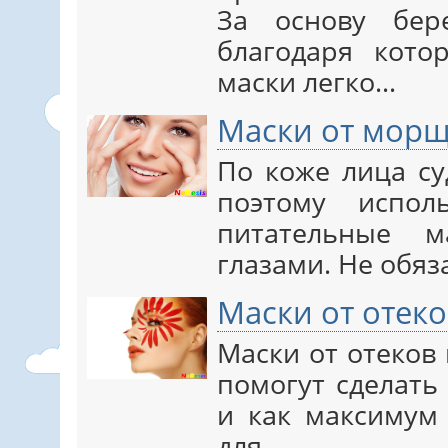
За основу бер
благодаря кото
маски легко…
Маски от морщ
По коже лица су
поэтому испол
питательные 
глазами. Не обя
Маски от отеко
Маски от отеков
помогут сделат
и как максимум 
для…