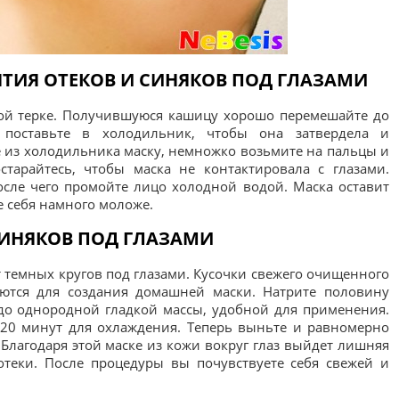
ЯТИЯ ОТЕКОВ И СИНЯКОВ ПОД ГЛАЗАМИ
кой терке. Получившуюся кашицу хорошо перемешайте до
поставьте в холодильник, чтобы она затвердела и
е из холодильника маску, немножко возьмите на пальцы и
старайтесь, чтобы маска не контактировала с глазами.
после чего промойте лицо холодной водой. Маска оставит
е себя намного моложе.
СИНЯКОВ ПОД ГЛАЗАМИ
 темных кругов под глазами. Кусочки свежего очищенного
уются для создания домашней маски. Натрите половину
 до однородной гладкой массы, удобной для применения.
 20 минут для охлаждения. Теперь выньте и равномерно
. Благодаря этой маске из кожи вокруг глаз выйдет лишняя
 отеки. После процедуры вы почувствуете себя свежей и