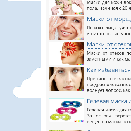
Маски для кожи вок
пола, начиная с 20 л
Маски от морщ
По коже лица судят
и питательные маск
Маски от отеко
Маски от отеков п
заметными и как ма
Как избавиться
Причины появления
предрасположенно
волнует вопрос, как
Гелевая маска 
Гелевая маска для 
За основу беретс
вещества маски лег