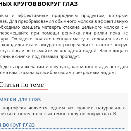
НЫХ КРУГОВ ВОКРУГ ГЛАЗ
вым и эффективным природным продуктом, который
 глаз. Для преобразования обычного молока в эффективную
обходимо смешать четверть стакана цельного молока с 4
перемешайте при помощи венчика или вилки пока не
тура. Охладите подготовленную массу в холодильнике в
з холодильника и аккуратно распределите на коже вокруг
минут, после чего смойте ее холодной водой. Ваше лицо в
лядные синяки под глазами пропадут.
 день при желании и ощущать, как много вы делаете для
т она вам сказала «спасибо» своим прекрасным видом.
Статьи по теме
аски для глаз
з картофеля является одним из лучших натуральных
вится от нежелательных темных кругов вокруг глаз. В…
 вокруг глаз