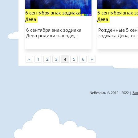
6 сентября знак зодиака
5 сентября знак 
Дева
Дева
6 сентября знак зодиака
Рожденные 5 сен
Дева родились люди,…
зодиака Дева, от
«
1
2
3
4
5
6
»
NeBesis.ru © 2012 - 2022 |
Зая