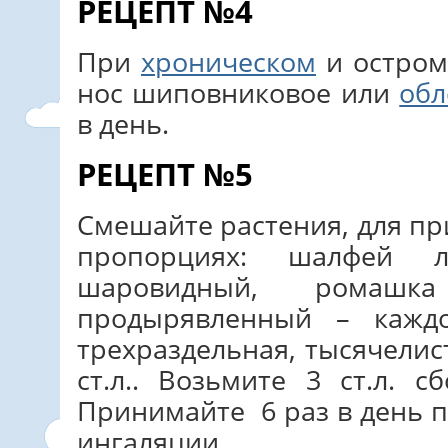
РЕЦЕПТ №4
При
хроническом
и остром
нос шиповниковое или
обл
в день.
РЕЦЕПТ №5
Смешайте растения, для пр
пропорциях: шалфей ле
шаровидный, ромашка
продырявленный – каждо
трехраздельная, тысячели
ст.л.. Возьмите 3 ст.л. 
Принимайте 6 раз в день п
ингаляции.