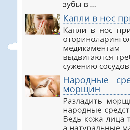
зубы в ...
Капли в нос п
Капли в нос пр
оторинолари
медикамента
выдвигаются тре
сужению сосудов и
Народные ср
морщин
Разладить морщ
народные средст
Ведь кожа лица 
а натуральные мас