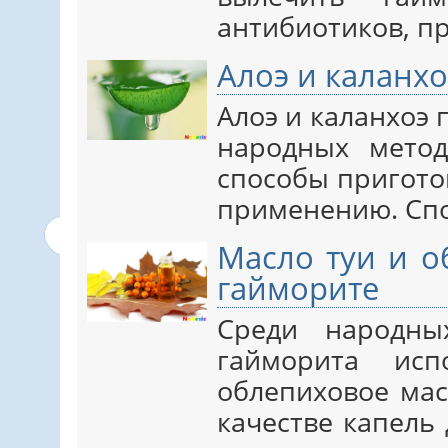
антибиотиков, при
Алоэ и каланх
Алоэ и каланхоэ 
народных метод
способы пригото
применению. Спо
Масло туи и о
гайморите
Среди народны
гайморита ис
облепиховое мас
качестве капель