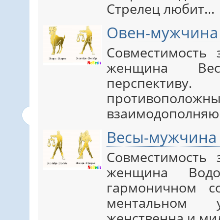
Стрелец любит…
Овен-мужчина
Совместимость
женщина Ве
перспекти
противополож
взаимодополняю
Весы-мужчина
Совместимость
женщина Водо
гармоничном с
ментальном 
женственна и ми