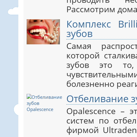
Рассмотрим домаш
Комплекс Bril
зубов
Самая распрос
которой сталкив
зубов это то,
чувствитель
болезненно реаги
Отбеливание з
Opalescence – 
систем по отбел
фирмой Ultraden