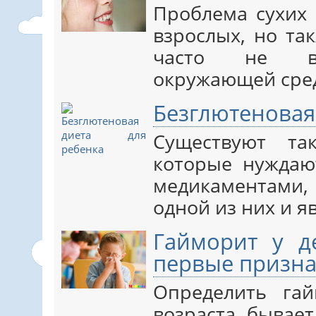
Проблема сухих 
взрослых, но та
часто не вы
окружающей сре
Безглютеновая
Существуют та
которые нуждаю
медикаментами,
одной из них и я
Гайморит у д
первые призн
Определить га
возраста бывает