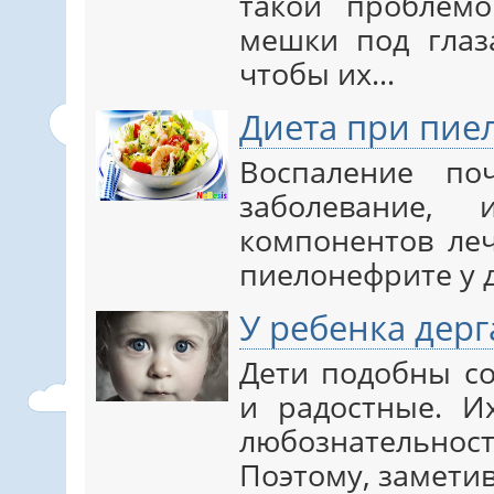
такой проблем
мешки под глаз
чтобы их…
Диета при пие
Воспаление по
заболевание
компонентов леч
пиелонефрите у д
У ребенка дерг
Дети подобны со
и радостные. 
любознательно
Поэтому, заметив