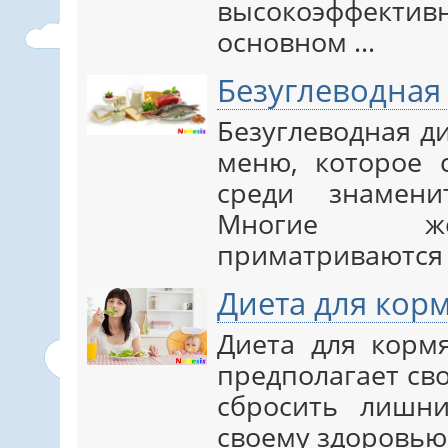
высокоэффективн
основном ...
Безуглеводная
Безуглеводная д
меню, которое 
среди знамени
Многие же
приматриваются к 
Диета для кор
Диета для корм
предполагает св
сбросить лишн
своему здоровью, 