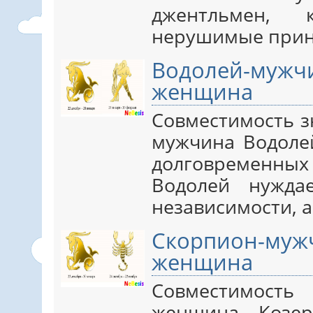
джентльмен,
нерушимые при
Водолей-му
женщина
Совместимость з
мужчина Водолей
долговременны
Водолей нужда
независимости, 
Скорпион-м
женщина
Совместимост
женщина Козер