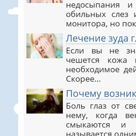
недосыпания и 
обильных слез 
монитора, но по
Лечение зуда г
Если вы не зна
чешется кожа 
необходимое дей
Скорее…
Почему возника
Боль глаз от св
нему, когда в
смыкаются и 
называется одн