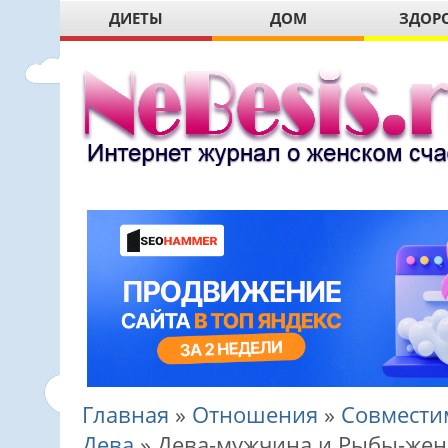
ДИЕТЫ
ДОМ
ЗДОР
Главная
»
Отношения
»
Совмести
Дева
»
Дева-мужчина и Рыбы-же