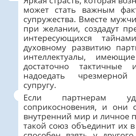
Яркая страсть, которая воз
может стать важным фак
супружества. Вместе мужч
при желании, создадут п
интересующихся тайна
духовному развитию парт
интеллектуалы, имеющи
достаточно тактичные
надоедать чрезмерной
супругу.
Если партнерам уд
соприкосновения, и они 
внутренний мир и личное п
такой союз объединит их в
способен взять у другог