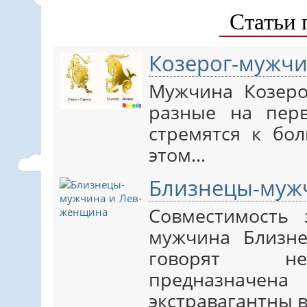
Статьи 
Козерог-мужч
Мужчина Козер
разные на пер
стремятся к бо
этом…
Близнецы-муж
Совместимость
мужчина Близне
говорят нек
предназначен
экстравагантны 