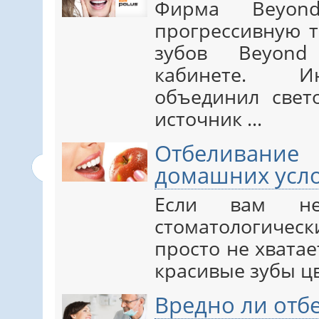
Фирма Beyon
прогрессивную т
зубов Beyond
кабинете. И
объединил свет
источник ...
Отбеливан
домашних усл
Если вам не
стоматологиче
просто не хватае
красивые зубы цве
Вредно ли отб