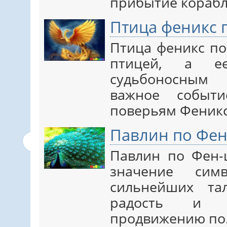
прибытие корабл
Птица феникс 
Птица феникс по
птицей, а е
судьбоносным
важное событи
поверьям Феник
Павлин по Фе
Павлин по Фен-
значение сим
сильнейших та
радость и сч
продвижению п