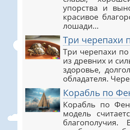
упорства и вын
красивое благор
лошади…
Три черепахи 
Три черепахи по
из древних и си
здоровье, долго
обладателя. Чер
Корабль по Фе
Корабль по Фен
модель считает
благополучия.