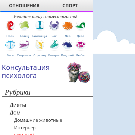
ОТНОШЕНИЯ
СПОРТ
Узнайте вашу совместимость!
Овен
Телец
Близнецы
Рак
Лев
Дева
Весы
Скорпион
Стрелец
Козерог
Водолей
Рыбы
Консультация
психолога
Рубрики
Диеты
Дом
Домашние животные
Интерьер