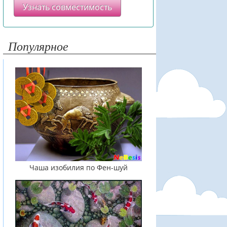
Узнать совместимость
Популярное
Чаша изобилия по Фен-шуй