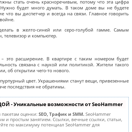
лжны стать очень красноречивым, потому что эта цифра
 Нужно будет много думать. В таком доме вы не будете
е что вы диспетчер и всегда на связи. Главное говорить
двойне.
делать в желто-синей или серо-голубой гамме. Самым
, телевизор и компьютер.
– это расширение. В квартире с таким номером будет
льность связана с наукой или политикой. Жители такого
ии, об открытии чего-то нового.
 пурпурный цвет. Украшениями станут вещи, привезенные
наче последствия не обратимы.
ДОЙ - Уникальные возможности от SeoHammer
м пакетам оценки:
SEO, Трафик и SMM.
SeoHammer
м и простым занятием. Ссылки, вечные ссылки, статьи,
зуйте по максимуму потенциал SeoHammer для