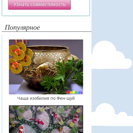
Узнать совместимость
Популярное
Чаша изобилия по Фен-шуй