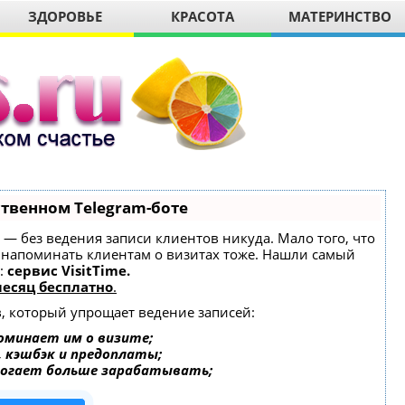
ЗДОРОВЬЕ
КРАСОТА
МАТЕРИНСТВО
ственном Telegram-боте
ет — без ведения записи клиентов никуда. Мало того, что
и напоминать клиентам о визитах тоже. Нашли самый
:
сервис VisitTime.
есяц бесплатно
.
в, который упрощает ведение записей:
оминает им о визите;
, кэшбэк и предоплаты;
могает больше зарабатывать;