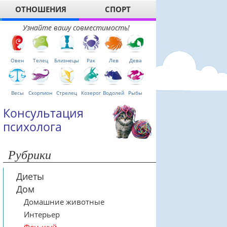
ОТНОШЕНИЯ
СПОРТ
Узнайте вашу совместимость!
Овен
Телец
Близнецы
Рак
Лев
Дева
Весы
Скорпион
Стрелец
Козерог
Водолей
Рыбы
Консультация
психолога
Рубрики
Диеты
Дом
Домашние животные
Интерьер