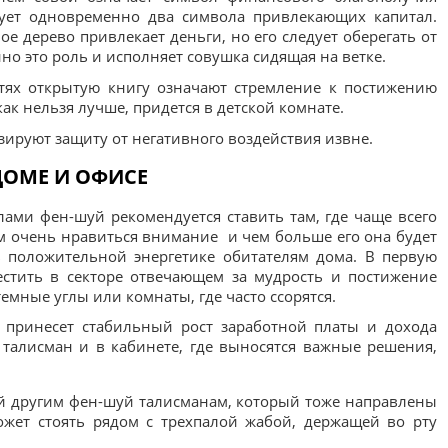
твует одновременно два символа привлекающих капитал.
ое дерево привлекает деньги, но его следует оберегать от
нно это роль и исполняет совушка сидящая на ветке.
тях открытую книгу означают стремление к постижению
как нельзя лучше, придется в детской комнате.
зируют защиту от негативного воздействия извне.
ДОМЕ И ОФИСЕ
лами фен-шуй рекомендуется ставить там, где чаще всего
м очень нравиться внимание и чем больше его она будет
ь положительной энергетике обитателям дома. В первую
местить в секторе отвечающем за мудрость и постижение
емные углы или комнаты, где часто ссорятся.
а принесет стабильный рост заработной платы и дохода
талисман и в кабинете, где выносятся важные решения,
ой другим фен-шуй талисманам, который тоже направлены
ожет стоять рядом с трехпалой жабой, держащей во рту