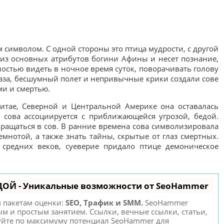
 символом. С одной стороны это птица мудрости, с другой
 из основных атрибутов богини Афины и несет познание,
ностью видеть в ночное время суток, поворачивать голову
глаза, бесшумный полет и непривычные крики создали сове
ми и смертью.
Китае, Северной и Центральной Америке она оставалась
 сова ассоциируется с приближающейся угрозой, бедой.
ращаться в сов. В ранние времена сова символизировала
емнотой, а также знать тайны, скрытые от глаз смертных.
средних веков, суеверие придало птице демоническое
ДОЙ - Уникальные возможности от SeoHammer
м пакетам оценки:
SEO, Трафик и SMM.
SeoHammer
м и простым занятием. Ссылки, вечные ссылки, статьи,
зуйте по максимуму потенциал SeoHammer для