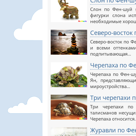
Слон по Фен-ш
Слон по Фен-шуй 
фигурки слона исп
необходимые хоро
Северо-восток
Северо-восток по Ф
и всеми оттенками
подпитывающая…
Черепаха по Ф
Черепаха по Фен-ш
Ян, представляющи
мироустройства…
Три черепахи 
Три черепахи по
талисманов несущих
Черепаха относится
Журавли по Фе