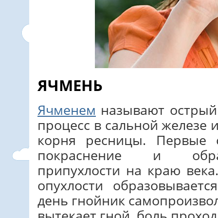
ЯЧМЕНЬ
Ячменем
называют острый
процесс в сальной железе 
корня ресницы. Первые 
покраснение и обра
припухлости на краю века
опухлости образовываетс
день гнойник самопроизвол
вытекает гной, боль проход