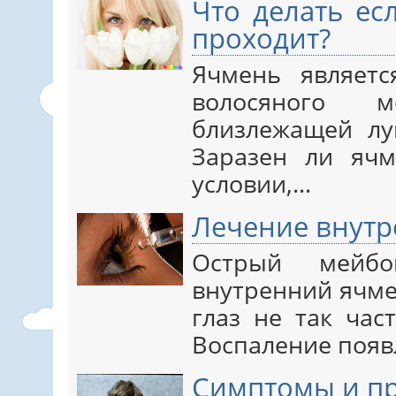
Что делать ес
проходит?
Ячмень являет
волосяного 
близлежащей лу
Заразен ли ячм
условии,…
Лечение внутр
Острый мейбо
внутренний ячме
глаз не так час
Воспаление появ
Симптомы и п