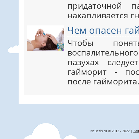
придаточной п
накапливается гн
Чем опасен га
Чтобы понят
воспалительно
пазухах следу
гайморит - по
после гайморита
NeBesis.ru © 2012 - 2022 |
Зая