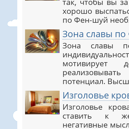
так, чтобы вы з
хорошо выспатьс
по Фен-шуй нео
Зона славы по
Зона славы п
индивидуально
мотивирует 
реализовывать
потенциал. Выс
Изголовье кро
Изголовье кров
ставить к же
негативные мысл