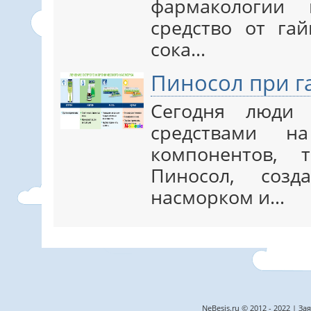
фармакологии 
средство от га
сока…
Пиносол при г
Сегодня люди 
средствами н
компонентов, 
Пиносол, соз
насморком и…
NeBesis.ru © 2012 - 2022 |
Зая