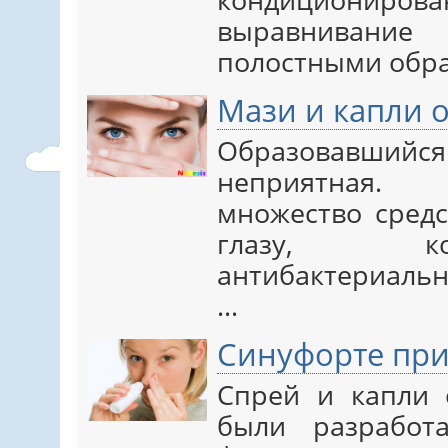
выравниван
полостными обр
Мази и капли о
Образовавшийся
неприятная.
множество средс
глазу, ко
антибактериальн
…
Синуфорте при
Спрей и капли 
были разработ