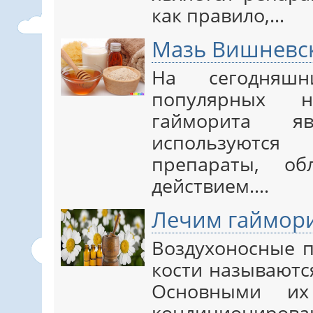
как правило,…
Мазь Вишневск
На сегодняш
популярных 
гайморита я
используютс
препараты, об
действием.…
Лечим гаймор
Воздухоносные п
кости называютс
Основными их
кондициони