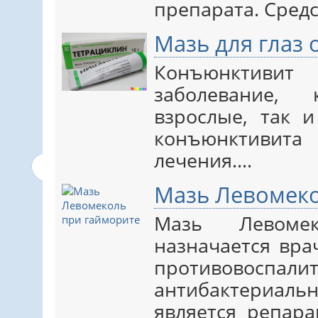
препарата. Сред
Мазь для глаз 
Конъюнктиви
заболевание,
взрослые, так и
конъюнктивита
лечения.…
Мазь Левомеко
Мазь Левоме
назначается вра
противово
антибактериа
является репара