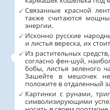
кармашек кошелька под 
Связанные красной лент
также считаются мощны
энергии.
Исконно русские народны
и листья вереска, их стои
Из растительных средств
согласно фен-шуй, наиб
бобы, листья зеленого ч
Зашейте в мешочек не
положите в отдаленный з
Картинки с рунами, три
символизирующими успех
носить в своем портмоне.