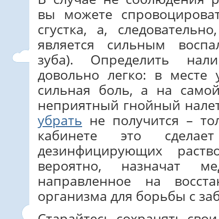
вы можете спровоцирова
сгустка, а, следовательн
является сильным воспа
зуба). Определить нал
довольно легко: в месте 
сильная боль, а на само
неприятный гнойный налет
убрать
не получится – тол
кабинете это сдела
дезинфицирующих раств
вероятно, назначат ме
направленное на восст
организма для борьбы с за
Старайтесь сохранять свои